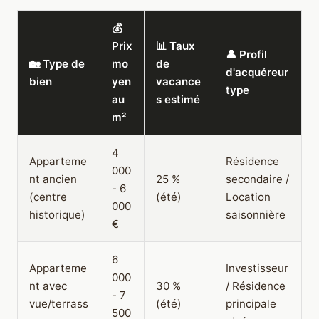
💰
Prix
📊 Taux
👤 Profil
🏡 Type de
mo
de
d'acquéreur
bien
yen
vacance
type
au
s estimé
m²
4
Apparteme
Résidence
000
nt ancien
25 %
secondaire /
- 6
(centre
(été)
Location
000
historique)
saisonnière
€
6
Apparteme
Investisseur
000
nt avec
30 %
/ Résidence
- 7
vue/terrass
(été)
principale
500