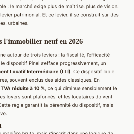
le : le marché exige plus de maîtrise, plus de vision.
levier patrimonial. Et ce levier, il se construit sur des
es, urbaines.
s l'immobilier neuf en 2026
autour de trois leviers : la fiscalité, l’efficacité
 le dispositif Pinel s’efface progressivement, un
nt Locatif Intermédiaire (LLI)
. Ce dispositif cible
res, souvent exclus des aides classiques. En
e
TVA réduite à 10 %
, ce qui diminue sensiblement le
 les loyers sont plafonnés, et les locataires doivent
tte règle garantit la pérennité du dispositif, mais
ve.
I
e manière brute, mais s’inscrit dans une logique de