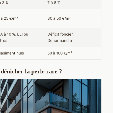
à 3 %
7 à 8 %
 à 25 €/m²
30 à 50 €/m²
A à 10 %, LLI ou
Déficit foncier,
tres
Denormandie
asiment nuls
50 à 100 €/m²
dénicher la perle rare ?