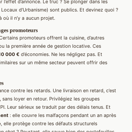
ar l’effet d’annonce. Le truc ? Se plonger dans les
Locaux d’Urbanisme) sont publics. Et devinez quoi ?
où il n’y a aucun projet.
tages promoteurs
. Certains promoteurs offrent la cuisine, d’autres
 ou la première année de gestion locative. Ces
10 000 €
d’économies. Ne les négligez pas. Et
milaires sur un même secteur peuvent offrir des
es
ce contre les retards. Une livraison en retard, c’est
, sans loyer en retour. Privilégiez les groupes
. Leur sérieux se traduit par des délais tenus. Et
ment
: elle couvre les malfaçons pendant un an après
e
, elle protège contre les défauts structurels
 chat ? Pourtant, elle sauve bien des portefeuilles.