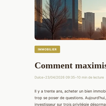
IMMOBILIER
Comment maximiser
Dulce
•
23/04/2026 09:35
•
10 min de lecture
Il y a trente ans, acheter un bien immobi
trop se poser de questions. Aujourd’hui
investisseur sur trois privilégie désormai